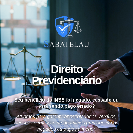
Direito
Previdenciário
Seu benefício do INSS foi negado, cessado ou
está sendo pago errado?
Atuamos para garantir aposentadorias, auxílios,
pensões e revisões de benefícios previdenciários
negados ou pagos a menor.